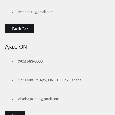
kemposifu@gmail.com
North York
Ajax, ON
(905) 683-0000
172 Hunt St, Ajax, ON L1S 1P5, Canada
villarisajaxmac@gmail.com