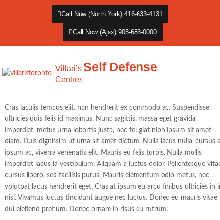
Call Now (North York) 416-633-4131
Call Now (Ajax) 905-683-0000
Self Defense
Villari’s
Centres
Cras iaculis tempus elit, non hendrerit ex commodo ac. Suspendisse
ultricies quis felis id maximus. Nunc sagittis, massa eget gravida
imperdiet, metus urna lobortis justo, nec feugiat nibh ipsum sit amet
diam. Duis dignissim ut urna sit amet dictum. Nulla lacus nulla, cursus 
ipsum ac, viverra venenatis elit. Mauris eu felis turpis. Nulla mollis
imperdiet lacus id vestibulum. Aliquam a luctus dolor. Pellentesque vita
cursus libero, sed facilisis purus. Mauris elementum odio metus, nec
volutpat lacus hendrerit eget. Cras at ipsum eu arcu finibus ultricies in i
nisi. Vivamus luctus tincidunt augue nec luctus. Donec eu mauris vitae
dui eleifend pretium. Donec ornare in risus eu rutrum.