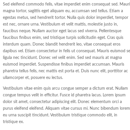
Sed eleifend commodo felis, vitae imperdiet enim consequat sed. Mauri
magna tortor, sagittis eget aliquam eu, accumsan sed tellus. Etiam a
egestas metus, sed hendrerit tortor. Nulla quis dolor imperdiet, tempor
est nec, ornare urna. Vestibulum et velit mattis, molestie justo in,
faucibus neque. Nullam auctor eget lacus sed viverra. Pellentesque
faucibus finibus enim, sed tristique turpis sollicitudin eget. Cras quis
interdum quam. Donec blandit hendrerit leo, vitae consequat eros
dapibus vel. Etiam consectetur in felis ut consequat. Mauris euismod s
ligula nec tincidunt. Donec vel velit enim. Sed sed mauris at magna
euismod imperdiet. Suspendisse finibus imperdiet accumsan. Mauris
pharetra tellus felis, nec mattis est porta et. Duis nunc elit, porttitor ac
ullamcorper et, posuere eu lectus.
Vestibulum vitae enim quis arcu congue semper a dictum erat. Nullam
congue tempus velit in efficitur. Fusce id pharetra lacus. Lorem ipsum
dolor sit amet, consectetur adipiscing elit. Donec elementum orci a
purus eleifend eleifend. Aliquam vitae cursus mi. Nunc bibendum lorem
eu urna suscipit tincidunt. Vestibulum tristique commodo elit, in
tristique ex.